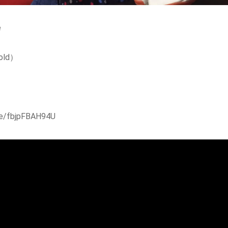
e
 old）
be/fbjpFBAH94U