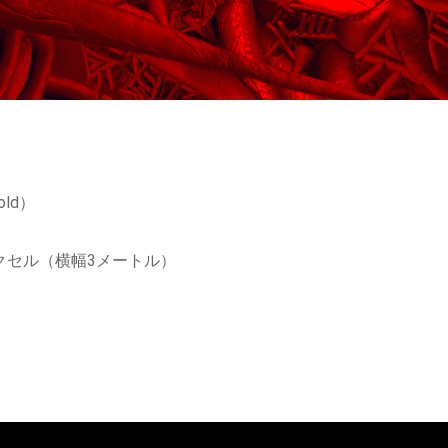
old
）
クセル（横幅3メートル）