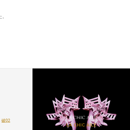
た。
,
破02
LA CHIC AILE