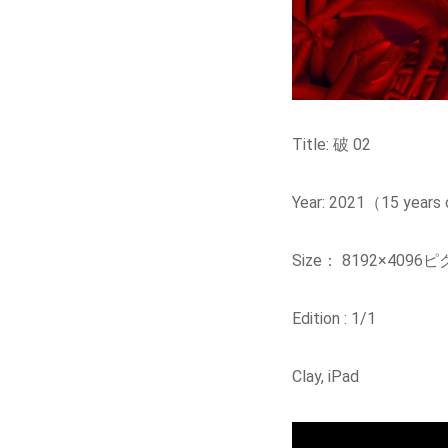
Title:
破
02
Year: 2021
（
15 years 
Size
：
8192×4096
ピ
Edition : 1/1
Clay
,
iPad