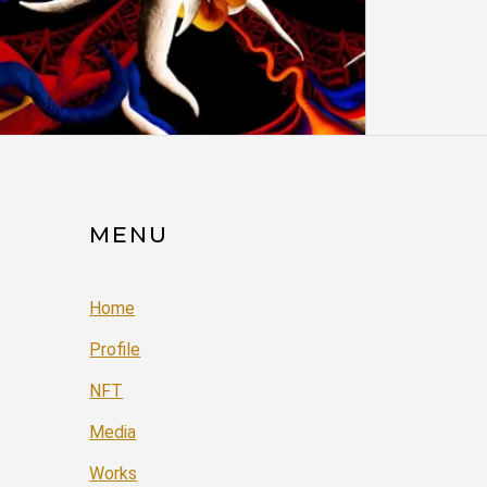
MENU
Home
Profile
NFT
Media
Works