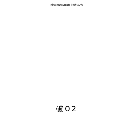
nina_matsumoto｜松本にいな
E
PROFILE
NFT
MEDIA
WORKS
NEWS
EXHIBITIO
破02