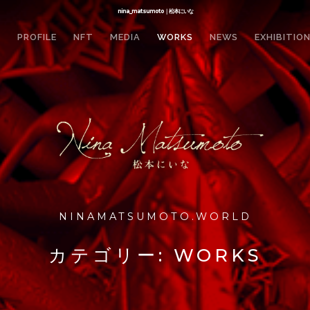
nina_matsumoto｜松本にいな
E
PROFILE
NFT
MEDIA
WORKS
NEWS
EXHIBITIO
NINAMATSUMOTO.WORLD
カテゴリー:
WORKS